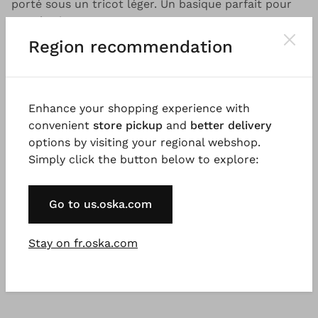
porté sous un tricot léger. Un basique parfait pour
tous les jours.
Region recommendation
Bon à savoir
Organic cotton single jersey from Portugal, garment
dyed for a beautiful colour effect. Possible
Enhance your shopping experience with
irregularities in the dyeing are a desired effect and
convenient
store pickup
and
better delivery
not a fault. Organic cotton is grown and harvested
options by visiting your regional webshop.
according to organic farming guidelines, without the
Simply click the button below to explore:
use of chemical fertilisers and pesticides. 100%
natural fibres, natural fibres are renewable raw
materials.
Go to us.oska.com
Stay on fr.oska.com